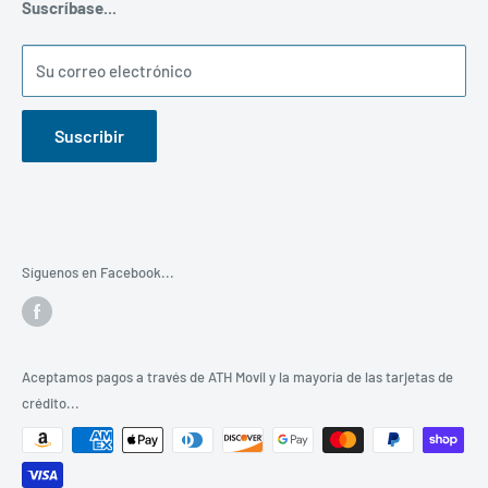
Suscríbase...
nuestro correo electrónico
servicio@colonzayas.com
para
que podamos prepararle una cotización formal de los
Su correo electrónico
productos que necesite.
Gracias por visitar este portal y ser parte de la familia
Suscribir
de
"COLON ZAYAS CORP."
Síguenos en Facebook...
Aceptamos pagos a través de ATH Movil y la mayoría de las tarjetas de
crédito...