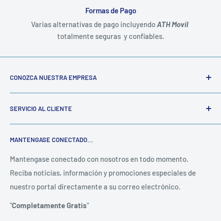
Formas de Pago
Varias alternativas de pago incluyendo
ATH Movil
totalmente seguras y confiables.
CONOZCA NUESTRA EMPRESA
Somos una empresa familiar establecida hace mas de 20
SERVICIO AL CLIENTE
años dedicada mayormente al suministro de
Materiales
Escolares y de Oficina
tanto al por mayor como al detal.
Mi Cuenta
Contamos con una gama de de productos de alta calidad a
MANTENGASE CONECTADO...
Política de Privacidad
precios competitivos en el mercado.
e-Sholar Shop
es un
Política de Devoluciones
Mantengase conectado con nosotros en todo momento.
servicio en linea con el que podrá tener acceso a los
Reciba noticias, información y promociones especiales de
Contáctenos
productos de nuestra tienda
Colón Zayas Corp.
nuestro portal directamente a su correo electrónico.
Para compras grandes, compras al por mayor u órdenes de
"
Completamente Gratis
"
gobierno comuníquese al
(787)867-0926
o escribanos a