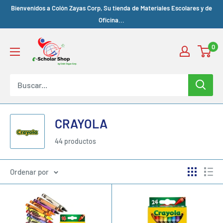
Bienvenidos a Colón Zayas Corp, Su tienda de Materiales Escolares y de
Oficina...
0
CRAYOLA
44 productos
Ordenar por