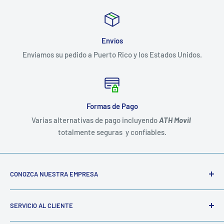
Envíos
Enviamos su pedido a Puerto Rico y los Estados Unidos.
Formas de Pago
Varias alternativas de pago incluyendo
ATH Movil
totalmente seguras y confiables.
CONOZCA NUESTRA EMPRESA
Somos una empresa familiar establecida hace mas de 20
SERVICIO AL CLIENTE
años dedicada mayormente al suministro de
Materiales
Escolares y de Oficina
tanto al por mayor como al detal.