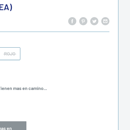
EA)
ROJO
ienen mas en camino...
mas en