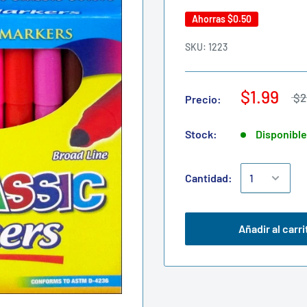
Ahorras
$0.50
SKU:
1223
$1.99
$2
Precio:
Stock:
Disponibl
Cantidad:
Añadir al carri