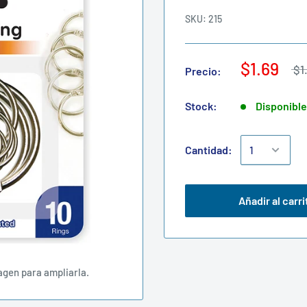
SKU:
215
$1.69
$1
Precio:
Stock:
Disponibl
Cantidad:
Añadir al carri
agen para ampliarla.