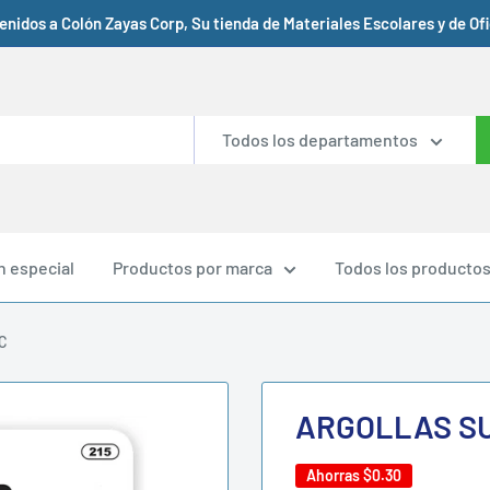
enidos a Colón Zayas Corp, Su tienda de Materiales Escolares y de Ofic
Todos los departamentos
n especial
Productos por marca
Todos los producto
C
ARGOLLAS SU
Ahorras
$0.30