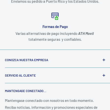
Enviamos su pedido a Puerto Rico y los Estados Unidos.
Formas de Pago
Varias alternativas de pago incluyendo
ATH Movil
totalmente seguras y confiables.
CONOZCA NUESTRA EMPRESA
Somos una empresa familiar establecida hace mas de 20
SERVICIO AL CLIENTE
años dedicada mayormente al suministro de
Materiales
Escolares y de Oficina
tanto al por mayor como al detal.
Mi Cuenta
Contamos con una gama de de productos de alta calidad a
MANTENGASE CONECTADO...
Política de Privacidad
precios competitivos en el mercado.
e-Sholar Shop
es un
Política de Devoluciones
Mantengase conectado con nosotros en todo momento.
servicio en linea con el que podrá tener acceso a los
Reciba noticias, información y promociones especiales de
Contáctenos